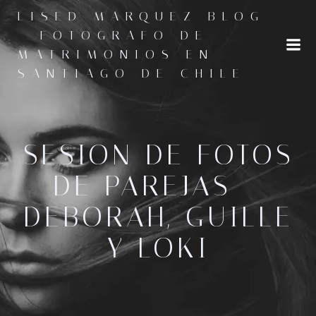
Saltar
LISED MARQUEZ BLOG
al
- FOTOGRAFO DE
contenido
MATRIMONIOS EN
SANTIAGO DE CHILE
SESION DE FOTOS
DE PAREJAS –
DEBORAH, GUILLE
Y LOKI