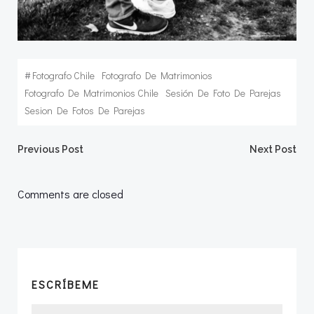
#
Fotografo Chile
Fotografo De Matrimonios
Fotografo De Matrimonios Chile
Sesión De Foto De Parejas
Sesion De Fotos De Parejas
Navegación
Navegació
Previous Post
Next Post
por
por
Comments are closed
las
las
entradas
entradas
ESCRÍBEME