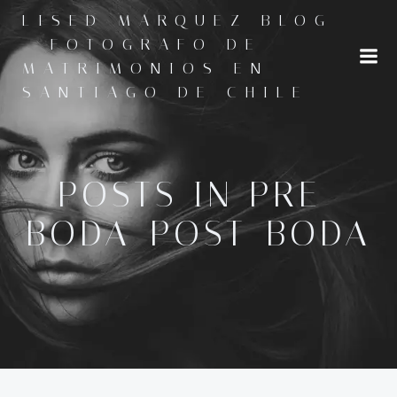
Saltar
LISED MARQUEZ BLOG
al
- FOTOGRAFO DE
contenido
MATRIMONIOS EN
SANTIAGO DE CHILE
POSTS IN PRE-
BODA-POST-BODA