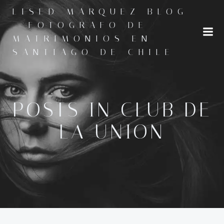
Saltar
LISED MARQUEZ BLOG
al
- FOTOGRAFO DE
contenido
MATRIMONIOS EN
SANTIAGO DE CHILE
POSTS IN CLUB DE
LA UNION