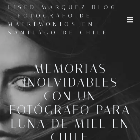
Saltar
LISED MARQUEZ BLOG
al
- FOTOGRAFO DE
contenido
MATRIMONIOS EN
SANTIAGO DE CHILE
MEMORIAS
INOLVIDABLES
CON UN
FOTÓGRAFO PARA
LUNA DE MIEL EN
CHILE