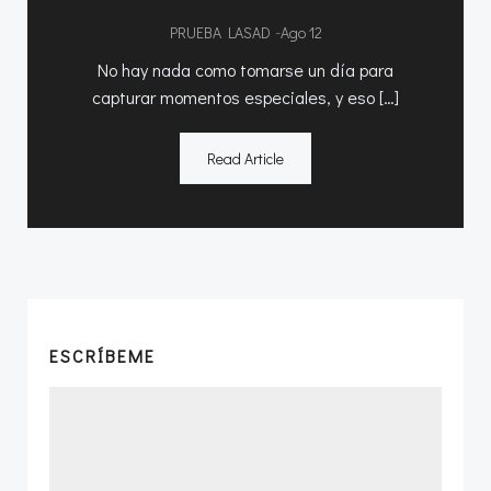
-
PRUEBA LASAD
Ago 12
No hay nada como tomarse un día para
capturar momentos especiales, y eso […]
Read Article
ESCRÍBEME