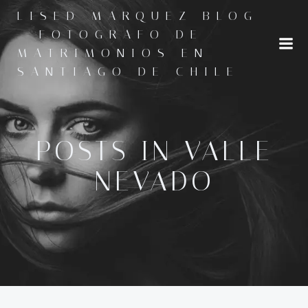
Saltar
LISED MARQUEZ BLOG
al
- FOTOGRAFO DE
contenido
MATRIMONIOS EN
SANTIAGO DE CHILE
POSTS IN VALLE
NEVADO