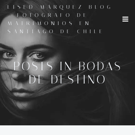
Saltar
LISED MARQUEZ BLOG
al
- FOTOGRAFO DE
contenido
MATRIMONIOS EN
SANTIAGO DE CHILE
POSTS IN BODAS
DE DESTINO