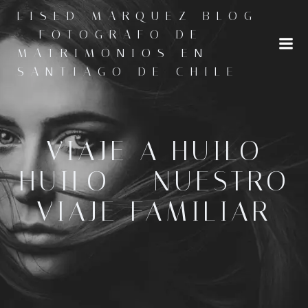
Saltar
LISED MARQUEZ BLOG
al
- FOTOGRAFO DE
contenido
MATRIMONIOS EN
SANTIAGO DE CHILE
VIAJE A HUILO
HUILO – NUESTRO
VIAJE FAMILIAR