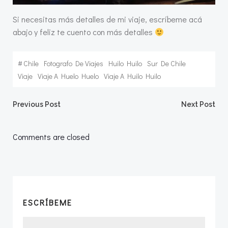
Si necesitas más detalles de mi viaje, escríbeme acá
abajo y feliz te cuento con más detalles
#
Chile
Fotografo De Viajes
Huilo Huilo
Sur De Chile
Viaje
Viaje A Huelo Huelo
Viaje A Huilo Huilo
Navegación
Navegació
Previous Post
Next Post
por
por
Comments are closed
las
las
entradas
entradas
ESCRÍBEME