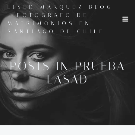
Saltar
LISED MARQUEZ BLOG
al
- FOTOGRAFO DE
contenido
MATRIMONIOS EN
SANTIAGO DE CHILE
POSTS IN
PRUEBA
LASAD