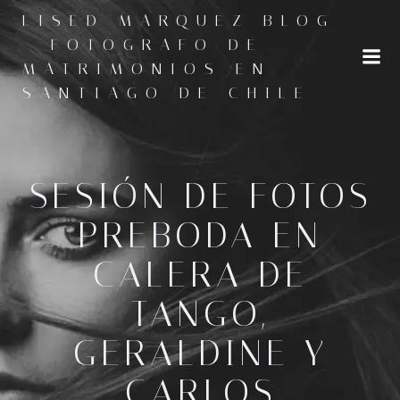
Saltar
LISED MARQUEZ BLOG
al
- FOTOGRAFO DE
contenido
MATRIMONIOS EN
SANTIAGO DE CHILE
SESIÓN DE FOTOS
PREBODA EN
CALERA DE
TANGO,
GERALDINE Y
CARLOS