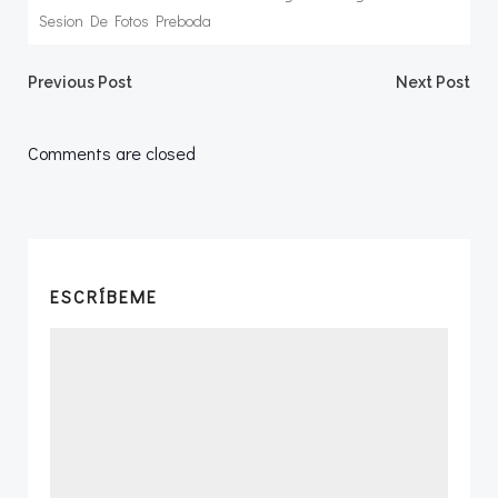
Sesion De Fotos Preboda
Navegación
Navegació
Previous Post
Next Post
por
por
Comments are closed
las
las
entradas
entradas
ESCRÍBEME