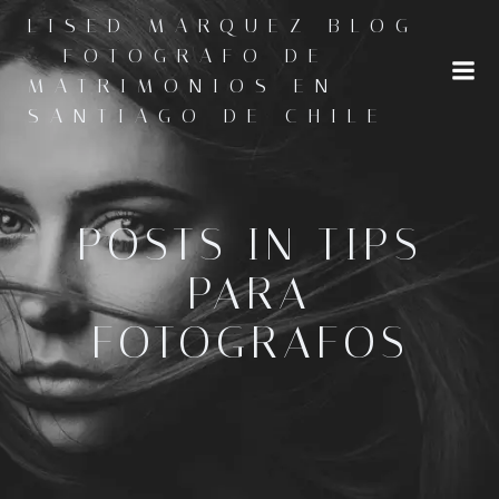
Saltar
LISED MARQUEZ BLOG
al
- FOTOGRAFO DE
contenido
MATRIMONIOS EN
SANTIAGO DE CHILE
POSTS IN TIPS
PARA
FOTOGRAFOS