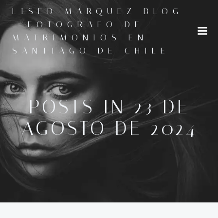
Saltar
LISED MARQUEZ BLOG
al
- FOTOGRAFO DE
contenido
MATRIMONIOS EN
SANTIAGO DE CHILE
POSTS IN 23 DE
AGOSTO DE 2024