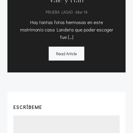
-
PRUEBA LASAD
Mar 14
Hay tantas fotos hermosas en este
matrimonio casa Landeta que poder escoger
fue […]
Read Article
ESCRÍBEME