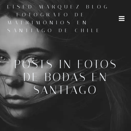
Saltar
LISED MARQUEZ BLOG
al
- FOTOGRAFO DE
contenido
MATRIMONIOS EN
SANTIAGO DE CHILE
POSTS IN FOTOS
DE BODAS EN
SANTIAGO