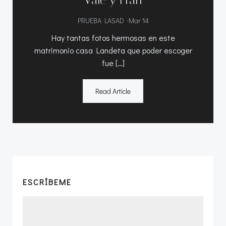
-
PRUEBA LASAD
Mar 14
Hay tantas fotos hermosas en este
matrimonio casa Landeta que poder escoger
fue […]
Read Article
ESCRÍBEME