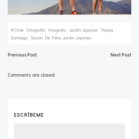
#
Chile
Fotografia
Fotografo
Jardin Japones
Pareja
Santiago
Sesion De Fotos Jardin Japones
Navegación
Navegació
Previous Post
Next Post
por
por
Comments are closed
las
las
entradas
entradas
ESCRÍBEME