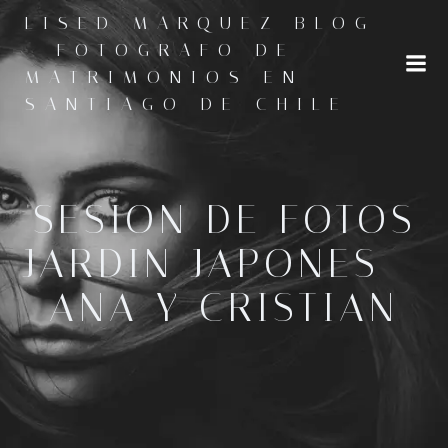
Saltar
LISED MARQUEZ BLOG
al
- FOTOGRAFO DE
contenido
MATRIMONIOS EN
SANTIAGO DE CHILE
SESION DE FOTOS
JARDIN JAPONES –
ANA Y CRISTIAN