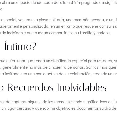
se abre un espacio donde cada detalle está impregnado de signif
a.
ar especial, ya sea una playa solitaria, una montaña nevada, o un
aderamente personalizada, en un entorno que resuene con su histo
o inolvidable que puedan compartir con su familia y amigos.
 Íntimo?
cualquier lugar que tenga un significado especial para ustedes, y
s, generalmente no más de cincuenta personas. Son los más queri
da invitado sea una parte activa de su celebración, creando un a
o Recuerdos Inolvidables
nor de capturar algunos de los momentos más significativos en la
 un lugar cercano y querido, mi objetivo es documentar su día d