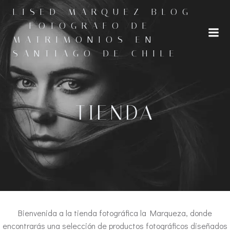
Saltar
LISED MARQUEZ BLOG
al
- FOTOGRAFO DE
contenido
MATRIMONIOS EN
SANTIAGO DE CHILE
TIENDA
Bienvenida a la tienda fotográfica la Marqueza, donde
encontrarás una selección de productos fotográficos diseñados