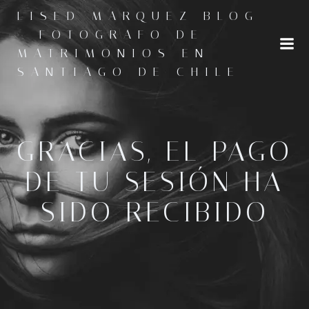
Saltar
LISED MARQUEZ BLOG
al
- FOTOGRAFO DE
contenido
MATRIMONIOS EN
SANTIAGO DE CHILE
GRACIAS, EL PAGO
DE TU SESIÓN HA
SIDO RECIBIDO