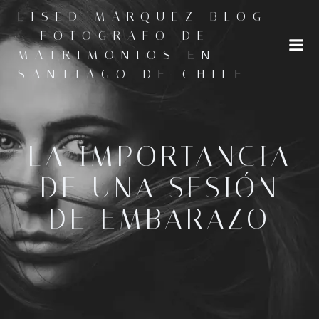
Saltar
LISED MARQUEZ BLOG
al
- FOTOGRAFO DE
contenido
MATRIMONIOS EN
SANTIAGO DE CHILE
LA IMPORTANCIA
DE UNA SESIÓN
DE EMBARAZO