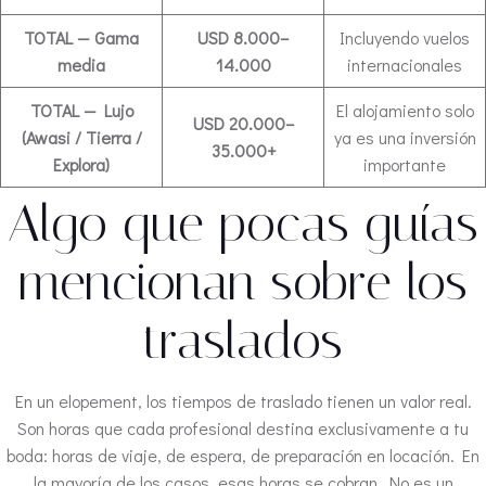
TOTAL — Gama
USD 8.000–
Incluyendo vuelos
media
14.000
internacionales
TOTAL — Lujo
El alojamiento solo
USD 20.000–
(Awasi / Tierra /
ya es una inversión
35.000+
Explora)
importante
Algo que pocas guías
mencionan sobre los
traslados
En un elopement, los tiempos de traslado tienen un valor real.
Son horas que cada profesional destina exclusivamente a tu
boda: horas de viaje, de espera, de preparación en locación. En
la mayoría de los casos, esas horas se cobran. No es un