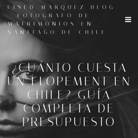
Saltar
LISED MARQUEZ BLOG
al
- FOTOGRAFO DE
contenido
MATRIMONIOS EN
SANTIAGO DE CHILE
¿CUÁNTO CUESTA
UN ELOPEMENT EN
CHILE? GUÍA
COMPLETA DE
PRESUPUESTO